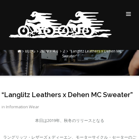
“LANGLITZ LEATHERS X
DEHEN MC SWEATER”
BLOG
2019
4月
2
“Langlitz Leathers x Dehen MC
Sweater”
“Langlitz Leathers x Dehen MC Sweater”
in
Information
Wear
本日は2019年、秋冬のリリースとなる
ラングリッツ・レザーズｘディーエン、モーターサイクル・セーターのご