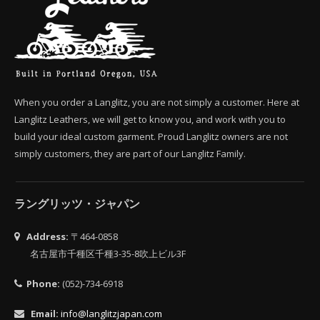
When you order a Langlitz, you are not simply a customer. Here at
Langlitz Leathers, we will get to know you, and work with you to
build your ideal custom garment. Proud Langlitz owners are not
simply customers, they are part of our Langlitz Family.
ラングリッツ・ジャパン
Address:
〒464-0858
名古屋市千種区千種3-35-8吹上ビル3F
Phone:
(052)-734-6918
Email:
info@langlitzjapan.com