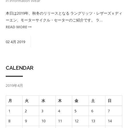
in
Information
Wear
本日は2019年、秋冬のリリースとなる ラングリッツ・レザーズｘディ
ーエン、モーターサイクル・セーターのご紹介です。 ラ…
READ MORE
02
4月
2019
CALENDAR
2019年4月
月
火
水
木
金
土
日
1
2
3
4
5
6
7
8
9
10
11
12
13
14