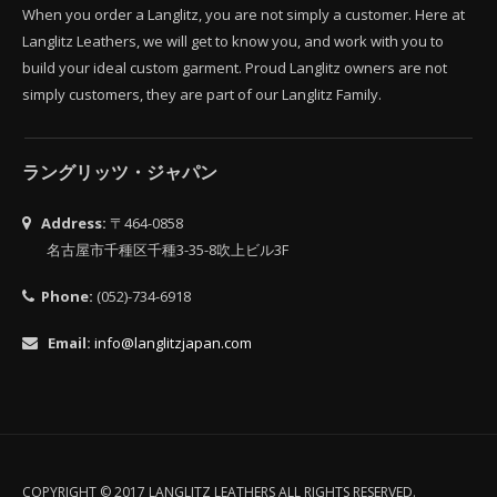
When you order a Langlitz, you are not simply a customer. Here at
Langlitz Leathers, we will get to know you, and work with you to
build your ideal custom garment. Proud Langlitz owners are not
simply customers, they are part of our Langlitz Family.
ラングリッツ・ジャパン
Address:
〒464-0858
名古屋市千種区千種3-35-8吹上ビル3F
Phone:
(052)-734-6918
Email:
info@langlitzjapan.com
COPYRIGHT © 2017 LANGLITZ LEATHERS ALL RIGHTS RESERVED.