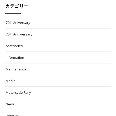
カテゴリー
70th Aniversary
75th Anniversary
Accesories
Information
Maintenance
Media
Motorcycle Rally
News
Product