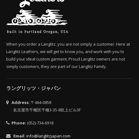
When you order a Langlitz, you are not simply a customer. Here at
Langlitz Leathers, we will get to know you, and work with you to
build your ideal custom garment. Proud Langlitz owners are not
simply customers, they are part of our Langlitz Family.
ラングリッツ・ジャパン
Address:
〒464-0858
名古屋市千種区千種3-35-8吹上ビル3F
Phone:
(052)-734-6918
Email:
info@langlitzjapan.com