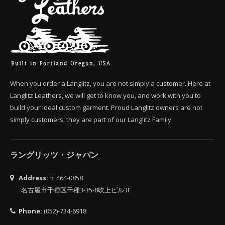
When you order a Langlitz, you are not simply a customer. Here at
Langlitz Leathers, we will get to know you, and work with you to
build your ideal custom garment. Proud Langlitz owners are not
simply customers, they are part of our Langlitz Family.
ラングリッツ・ジャパン
Address:
〒464-0858
名古屋市千種区千種3-35-8吹上ビル3F
Phone:
(052)-734-6918