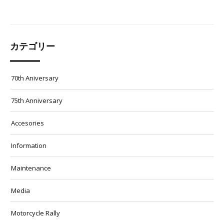
カテゴリー
70th Aniversary
75th Anniversary
Accesories
Information
Maintenance
Media
Motorcycle Rally