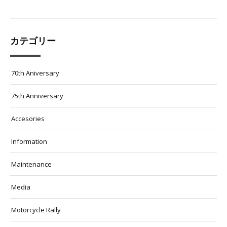
カテゴリー
70th Aniversary
75th Anniversary
Accesories
Information
Maintenance
Media
Motorcycle Rally