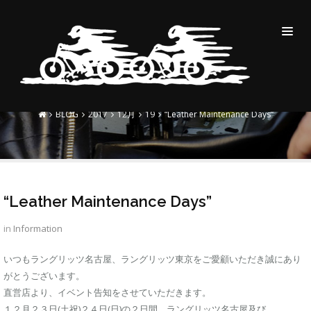
“LEATHER MAINTENANCE
DAYS”
BLOG
2017
12月
19
“Leather Maintenance Days”
“Leather Maintenance Days”
in
Information
いつもラングリッツ名古屋、ラングリッツ東京をご愛顧いただき誠にあり
がとうございます。
直営店より、イベント告知をさせていただきます。
１２月２３日(土祝)２４日(日)の２日間、ラングリッツ名古屋及び