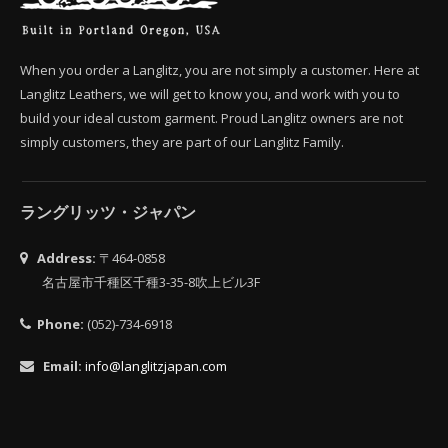
When you order a Langlitz, you are not simply a customer. Here at
Langlitz Leathers, we will get to know you, and work with you to
build your ideal custom garment. Proud Langlitz owners are not
simply customers, they are part of our Langlitz Family.
ラングリッツ・ジャパン
Address:
〒464-0858
名古屋市千種区千種3-35-8吹上ビル3F
Phone:
(052)-734-6918
Email:
info@langlitzjapan.com