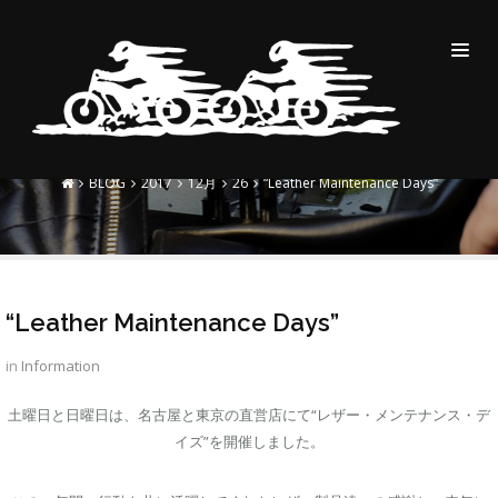
“LEATHER MAINTENANCE
DAYS”
BLOG
2017
12月
26
“Leather Maintenance Days”
“Leather Maintenance Days”
in
Information
土曜日と日曜日は、名古屋と東京の直営店にて“レザー・メンテナンス・デ
イズ”を開催しました。