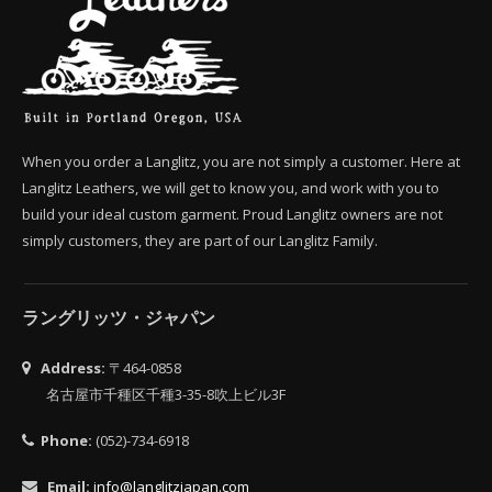
When you order a Langlitz, you are not simply a customer. Here at
Langlitz Leathers, we will get to know you, and work with you to
build your ideal custom garment. Proud Langlitz owners are not
simply customers, they are part of our Langlitz Family.
ラングリッツ・ジャパン
Address:
〒464-0858
名古屋市千種区千種3-35-8吹上ビル3F
Phone:
(052)-734-6918
Email:
info@langlitzjapan.com