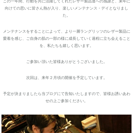
この一年間、行動を共に活躍してくれたレザー製品達への感謝と、来年に
向けての思いに皆さん熱が入り、楽しいメンテナンス・デイとなりまし
た。
メンテナンスをすることによって、より一層ラングリッツのレザー製品に
愛着を感じ、ご自身の肌の一部の様に成長していく過程に立ち会えること
を、私たちも嬉しく思います。
ご参加い頂いた皆様ありがとうございました。
次回は、来年２月頃の開催を予定しています。
予定が決まりましたら当ブログにて告知いたしますので、皆様お誘いあわ
せの上ご参加ください。