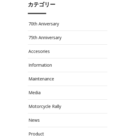
カテゴリー
70th Aniversary
75th Anniversary
Accesories
Information
Maintenance
Media
Motorcycle Rally
News
Product