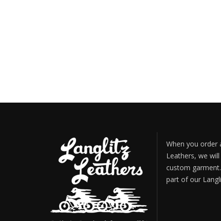
When you order a
Leathers, we will
custom garment. 
part of our Langl