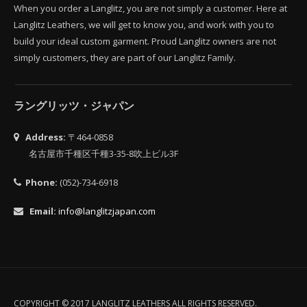
When you order a Langlitz, you are not simply a customer. Here at
Langlitz Leathers, we will get to know you, and work with you to
build your ideal custom garment. Proud Langlitz owners are not
simply customers, they are part of our Langlitz Family.
ラングリッツ・ジャパン
Address:
〒464-0858
名古屋市千種区千種3-35-8吹上ビル3F
Phone:
(052)-734-6918
Email:
info@langlitzjapan.com
COPYRIGHT © 2017 LANGLITZ LEATHERS ALL RIGHTS RESERVED.