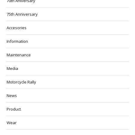
70th Aniversary
75th Anniversary
Accesories
Information
Maintenance
Media
Motorcycle Rally
News
Product
Wear