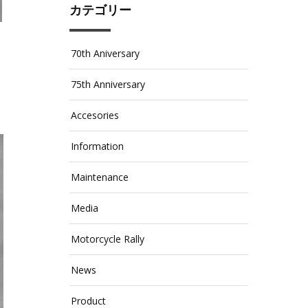
カテゴリー
70th Aniversary
75th Anniversary
Accesories
Information
Maintenance
Media
Motorcycle Rally
News
Product