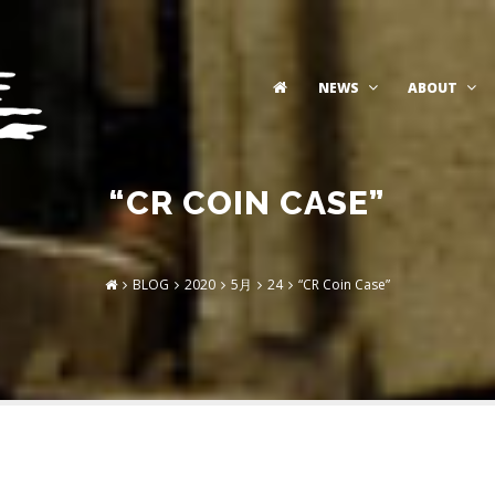
NEWS
ABOUT
“CR COIN CASE”
BLOG
2020
5月
24
“CR Coin Case”