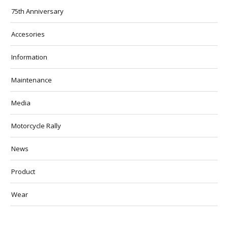
75th Anniversary
Accesories
Information
Maintenance
Media
Motorcycle Rally
News
Product
Wear