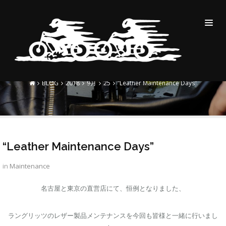
“LEATHER MAINTENANCE
DAYS”
BLOG
2018
9月
25
“Leather Maintenance Days”
“Leather Maintenance Days”
in
Maintenance
名古屋と東京の直営店にて、恒例となりました、
ラングリッツのレザー製品メンテナンスを今回も皆様と一緒に行いまし