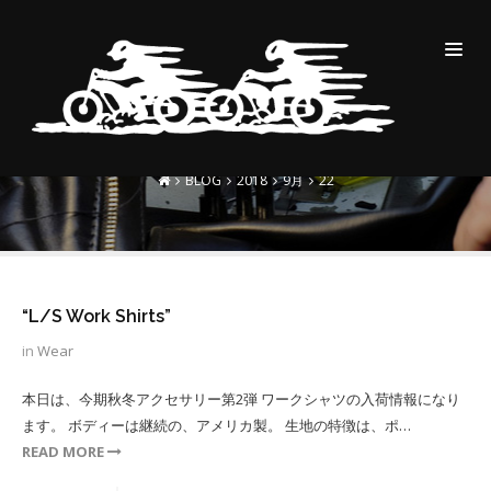
DAILY ARCHIVES:2018-09-
22
BLOG
2018
9月
22
“L/S Work Shirts”
in
Wear
本日は、今期秋冬アクセサリー第2弾 ワークシャツの入荷情報になり
ます。 ボディーは継続の、アメリカ製。 生地の特徴は、ポ…
READ MORE