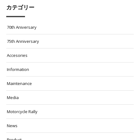
カテゴリー
70th Aniversary
75th Anniversary
Accesories
Information
Maintenance
Media
Motorcycle Rally
News
Product