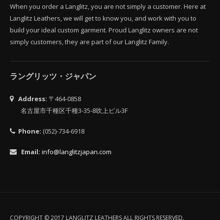
When you order a Langlitz, you are not simply a customer. Here at
Langlitz Leathers, we will get to know you, and work with you to
build your ideal custom garment. Proud Langlitz owners are not
simply customers, they are part of our Langlitz Family.
ラングリッツ・ジャパン
Address:
〒464-0858
名古屋市千種区千種3-35-8吹上ビル3F
Phone:
(052)-734-6918
Email:
info@langlitzjapan.com
COPYRIGHT © 2017 LANGLITZ LEATHERS ALL RIGHTS RESERVED.