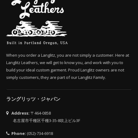
When you order a Langlitz, you are not simply a customer. Here at
Langlitz Leathers, we will get to know you, and work with you to
build your ideal custom garment. Proud Langlitz owners are not
simply customers, they are part of our Langlitz Family.
ラングリッツ・ジャパン
Address:
〒464-0858
名古屋市千種区千種3-35-8吹上ビル3F
Phone:
(052)-734-6918