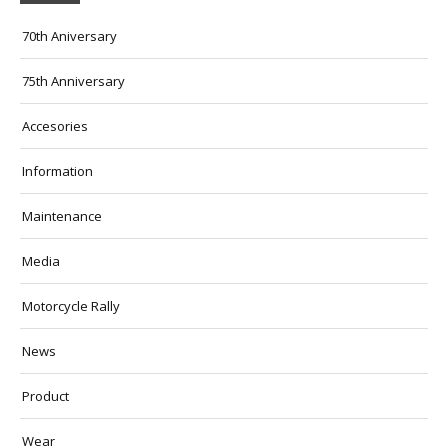
70th Aniversary
75th Anniversary
Accesories
Information
Maintenance
Media
Motorcycle Rally
News
Product
Wear