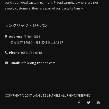
build your ideal custom garment. Proud Langlitz owners are not
simply customers, they are part of our Langlitz Family.
ラングリッツ・ジャパン
Address:
〒464-0858
名古屋市千種区千種3-35-8吹上ビル3F
Phone:
(052)-734-6918
Email:
info@langlitzjapan.com
COPYRIGHT © 2017 LANGLITZ LEATHERS ALL RIGHTS RESERVED.