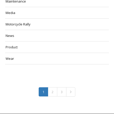
Maintenance
Media
Motorcycle Rally
News
Product
Wear
1
2
3