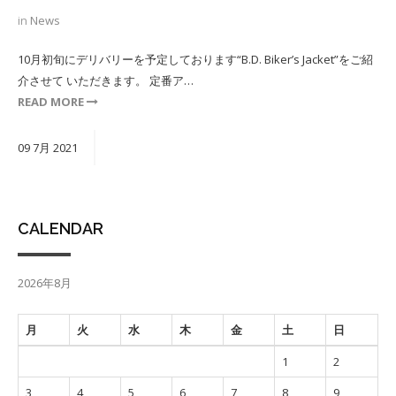
in
News
10月初旬にデリバリーを予定しております“B.D. Biker’s Jacket”をご紹
介させて いただきます。 定番ア…
READ MORE
09
7月
2021
CALENDAR
2026年8月
月
火
水
木
金
土
日
1
2
3
4
5
6
7
8
9