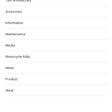
75th Anniversary
Accesories
Information
Maintenance
Media
Motorcycle Rally
News
Product
Wear