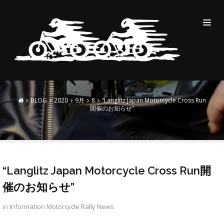
“LANGLITZ JAPAN
MOTORCYCLE CROSS RUN
開催のお知らせ”
BLOG
2020
9月
8
“Langlitz Japan Motorcycle Cross Run
開催のお知らせ”
“Langlitz Japan Motorcycle Cross Run開
催のお知らせ”
in
Information
Motorcycle Rally
News