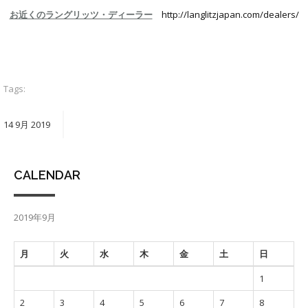
お近くのラングリッツ・ディーラー
http://langlitzjapan.com/dealers/
Tags:
14
9月
2019
CALENDAR
2019年9月
月
火
水
木
金
土
日
1
2
3
4
5
6
7
8