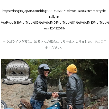
https://langlitzjapan.com/blog/2019/07/01/14th%e3%80%80motorcycle-
rally-in-
%ef%bd%8b%ef%bd%89%ef%bd%94%ef%bd%81%ef%bd%85%ef%bd%
oct-12-132019/
＊今回ライブ演奏は、演者さんの都合により中止となりました。予めご了
承ください。