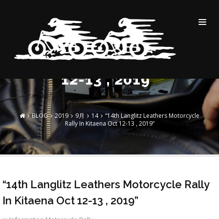
“14TH LANGLITZ
LEATHERS MOTORCYCLE
RALLY IN KITAENA OCT
12-13 , 2019”
BLOG
2019
9月
14
“14th Langlitz Leathers Motorcycle
Rally In Kitaena Oct 12-13 , 2019”
“14th Langlitz Leathers Motorcycle Rally
In Kitaena Oct 12-13 , 2019”