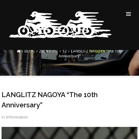
LANGLITZ NAGOYA “THE
10TH ANNIVERSARY”
BLOG
2019
7月
12
LANGLITZ NAGOYA “The 10th
Anniversary”
LANGLITZ NAGOYA “The 10th
Anniversary”
in
Information