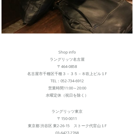
Shop info
ラングリッツ名古屋
〒464-0858
名古屋市千種区千種３－３５－８吹上ビル１F
TEL：052-734-6912
営業時間11:00～20:00
水曜定休（祝日を除く）
ラングリッツ東京
〒150-0011
東京都 渋谷区 東2-26-15 ストーク代官山１F
03-6427-2768