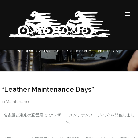
“LEATHER MAINTENANCE
DAYS”
BLOG
2018
12月
25
“Leather Maintenance Days”
“Leather Maintenance Days”
in
Maintenance
名古屋と東京の直営店にて“レザー・メンテナンス・デイズ”を開催しまし
た。