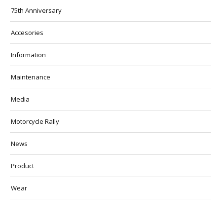
75th Anniversary
Accesories
Information
Maintenance
Media
Motorcycle Rally
News
Product
Wear