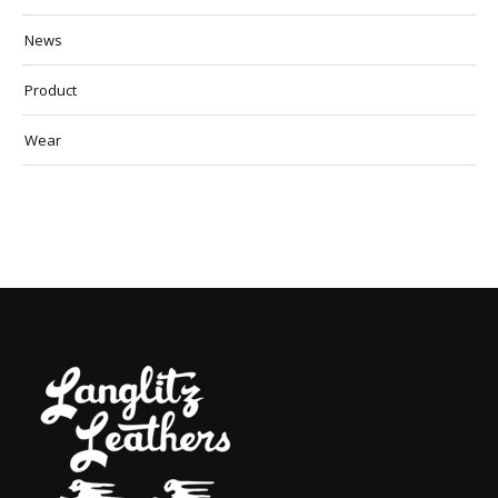
News
Product
Wear