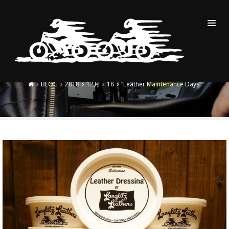
“LEATHER MAINTENANCE
DAYS”
BLOG
2018
12月
18
“Leather Maintenance Days”