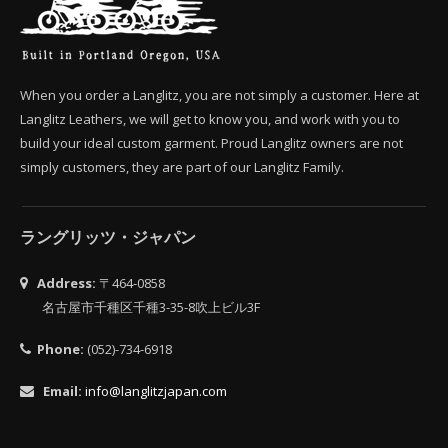
When you order a Langlitz, you are not simply a customer. Here at
Langlitz Leathers, we will get to know you, and work with you to
build your ideal custom garment. Proud Langlitz owners are not
simply customers, they are part of our Langlitz Family.
ラングリッツ・ジャパン
Address:
〒464-0858
名古屋市千種区千種3-35-8吹上ビル3F
Phone:
(052)-734-6918
Email:
info@langlitzjapan.com