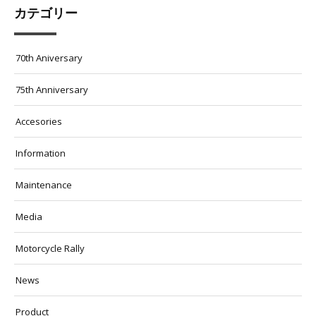
カテゴリー
70th Aniversary
75th Anniversary
Accesories
Information
Maintenance
Media
Motorcycle Rally
News
Product