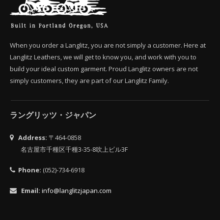
When you order a Langlitz, you are not simply a customer. Here at
Langlitz Leathers, we will get to know you, and work with you to
build your ideal custom garment. Proud Langlitz owners are not
simply customers, they are part of our Langlitz Family.
ラングリッツ・ジャパン
Address:
〒464-0858
名古屋市千種区千種3-35-8吹上ビル3F
Phone:
(052)-734-6918
Email:
info@langlitzjapan.com