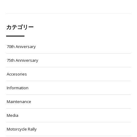
カテゴリー
70th Aniversary
75th Anniversary
Accesories
Information
Maintenance
Media
Motorcycle Rally