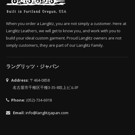
When you order a Langlitz, you are not simply a customer. Here at
Langlitz Leathers, we will get to know you, and work with you to
build your ideal custom garment. Proud Langlitz owners are not
simply customers, they are part of our Langlitz Family.
ラングリッツ・ジャパン
Address:
〒464-0858
名古屋市千種区千種3-35-8吹上ビル3F
Phone:
(052)-734-6918
Email:
info@langlitzjapan.com