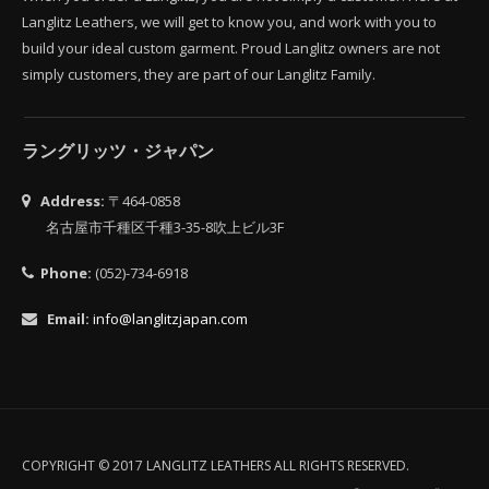
Langlitz Leathers, we will get to know you, and work with you to
build your ideal custom garment. Proud Langlitz owners are not
simply customers, they are part of our Langlitz Family.
ラングリッツ・ジャパン
Address:
〒464-0858
名古屋市千種区千種3-35-8吹上ビル3F
Phone:
(052)-734-6918
Email:
info@langlitzjapan.com
COPYRIGHT © 2017 LANGLITZ LEATHERS ALL RIGHTS RESERVED.