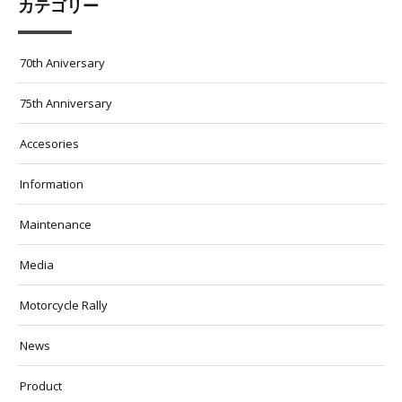
カテゴリー
70th Aniversary
75th Anniversary
Accesories
Information
Maintenance
Media
Motorcycle Rally
News
Product