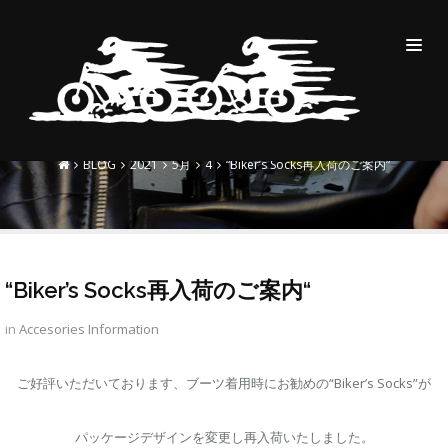
“BIKER’S SOCKS再入荷のご
案内“
BLOG
2021
5月
4
“Biker’s Socks再入荷のご案内“
“Biker’s Socks再入荷のご案内“
in
Accesories
Information
ご好評いただいております、ブーツ着用時にお勧めの“Biker’s Socks”が
パッケージデザインを変更し再入荷いたしました。