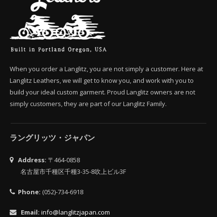
When you order a Langlitz, you are not simply a customer. Here at
Langlitz Leathers, we will get to know you, and work with you to
build your ideal custom garment. Proud Langlitz owners are not
simply customers, they are part of our Langlitz Family.
ラングリッツ・ジャパン
Address:
〒464-0858
名古屋市千種区千種3-35-8吹上ビル3F
Phone:
(052)-734-6918
Email:
info@langlitzjapan.com