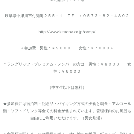
岐阜県中津川市付知町２５５－１ ＴＥＬ：０５７３－８２－４８０２
http://www.kitaena.co.jp/camp/
＜参加費 男性：￥９０００ 女性：￥７０００＞
＊ラングリッツ・プレミアム・メンバーの方は 男性：￥８０００ 女
性：￥６０００
（中学生以下は無料）
★参加費には宿泊料・記念品・バイキング方式の夕食と朝食・アルコール
類・ソフトドリンク等全ての料金が含まれています。管理棟内のお風呂も
自由にご利用いただけます。（男女別湯）
★食器類に関しましては環境を考え、使い捨ての紙皿・紙コップ・割りば