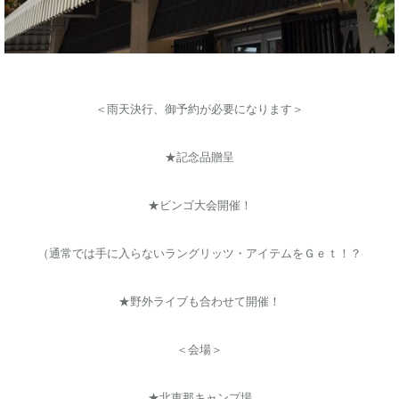
＜雨天決行、御予約が必要になります＞
★記念品贈呈
★ビンゴ大会開催！
（通常では手に入らないラングリッツ・アイテムをＧｅｔ！？
★野外ライブも合わせて開催！
＜会場＞
★北恵那キャンプ場