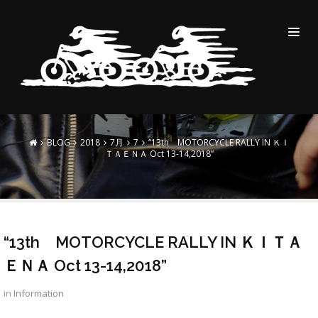
“13TH MOTORCYCLE
RALLY IN ＫＩＴＡＥＮＡ
OCT 13-14,2018”
BLOG
2018
7月
7
“13th MOTORCYCLE RALLY IN ＫＩ
ＴＡＥＮＡ Oct 13-14,2018”
“13th MOTORCYCLE RALLY IN ＫＩＴＡ
ＥＮＡ Oct 13-14,2018”
in
Information