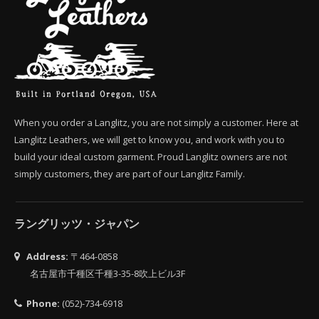
When you order a Langlitz, you are not simply a customer. Here at
Langlitz Leathers, we will get to know you, and work with you to
build your ideal custom garment. Proud Langlitz owners are not
simply customers, they are part of our Langlitz Family.
ラングリッツ・ジャパン
Address:
〒464-0858
名古屋市千種区千種3-35-8吹上ビル3F
Phone:
(052)-734-6918