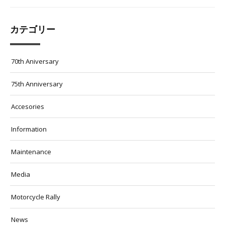
カテゴリー
70th Aniversary
75th Anniversary
Accesories
Information
Maintenance
Media
Motorcycle Rally
News