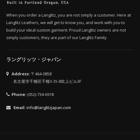
When you order a Langlitz, you are not simply a customer. Here at
Langlitz Leathers, we will get to know you, and work with you to
build your ideal custom garment. Proud Langlitz owners are not
simply customers, they are part of our Langlitz Family.
ラングリッツ・ジャパン
Address:
〒464-0858
名古屋市千種区千種3-35-8吹上ビル3F
Phone:
(052)-734-6918
Email:
info@langlitzjapan.com